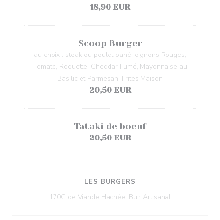
18,90 EUR
Scoop Burger
au choix : steak ou poulet pané, oignons Rouges,
Tomate, Roquette, Cheddar Fumé, Mayonnaise au
Basilic et Parmesan. Frites Maison
20,50 EUR
Tataki de boeuf
20,50 EUR
LES BURGERS
170G de Viande Hachée, Bun Artisanal