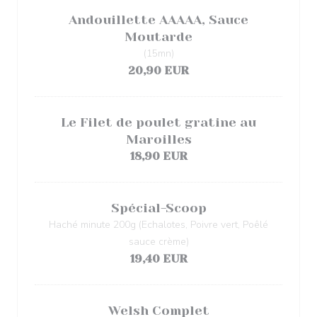
Andouillette AAAAA, Sauce
Moutarde
(15mn)
20,90 EUR
Le Filet de poulet gratine au
Maroilles
18,90 EUR
Spécial-Scoop
Haché minute 200g (Echalotes, Poivre vert, Poêlé
sauce crème)
19,40 EUR
Welsh Complet