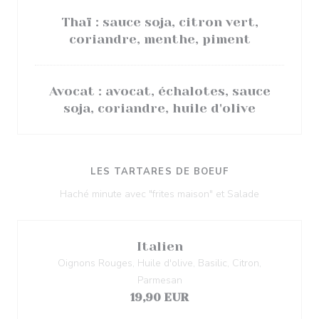
Thaï : sauce soja, citron vert,
coriandre, menthe, piment
Avocat : avocat, échalotes, sauce
soja, coriandre, huile d'olive
LES TARTARES DE BOEUF
Haché minute avec "frites maison" et Salade
Italien
Oignons Rouges, Huile d'olive, Basilic, Citron,
Parmesan
19,90 EUR