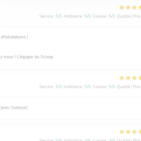
Service
:
5
/5
Ambiance
:
5
/5
Cuisine
:
5
/5
Qualité / Prix
d'hésitations !
hez nous ! L’équipe du Scoop
Service
:
5
/5
Ambiance
:
5
/5
Cuisine
:
5
/5
Qualité / Prix
 (avec humour)
Service
:
5
/5
Ambiance
:
4
/5
Cuisine
:
4
/5
Qualité / Prix