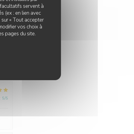
facultatifs servent à
s (ex : en lien avec
z sur « Tout accepter
modifier vos choix à
es pages du site.
:
5
/5
 y
:
5
/5