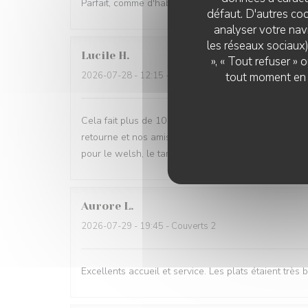
Parfait, comme d'habitude
défaut. D'autres coo
analyser votre navi
les réseaux sociaux)
Lucile
H
», « Tout refuser »
2026-07-28
- 12:15 - Couverts 5
tout moment en c
Cela fait plus de 10 ans que l'on vient au Scoop. On 
retourne et nos amis et familles demandent aussi d'y 
pour le welsh, le tartare de saumon et la dame bla
Aurore
L
2026-07-29
- 19:45 - Couverts 2
Excellents accueil et service. Les plats étaient très 