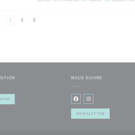
1
2
3
VATION
NOUS SUIVRE
nêtre))
RVER
Facebook ((ouvre une nouvel
Instagram ((ouvre une 
NEWSLETTER