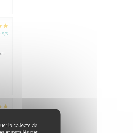
:
5
/5
t’.
:
5
/5
quer la collecte de
s et installés par