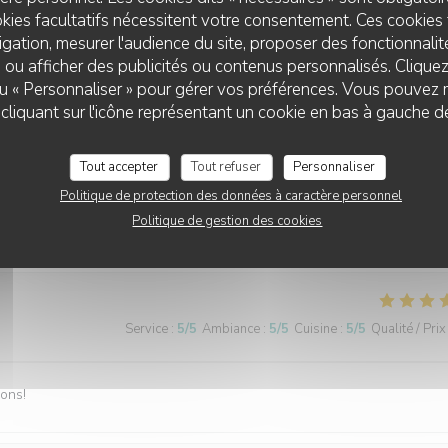
kies facultatifs nécessitent votre consentement. Ces cookies 
gation, mesurer l'audience du site, proposer des fonctionnalité
 ou afficher des publicités ou contenus personnalisés. Clique
 ou « Personnaliser » pour gérer vos préférences. Vous pouvez 
LE SCOOP
liquant sur l'icône représentant un cookie en bas à gauche d
Service
:
5
/5
Ambiance
:
5
/5
Cuisine
:
5
/5
Qualité / Prix
Tout accepter
Tout refuser
Personnaliser
est toujours super bien accueillis et les plats sont excellents. Donc on
Politique de protection des données à caractère personnel
faire un petit passage lors de leurs visites à Lille 😃 Mention spéciale
Politique de gestion des cookies
nche avec son vrai chocolat fondu 😋
Service
:
5
/5
Ambiance
:
5
/5
Cuisine
:
5
/5
Qualité / Prix
bons!