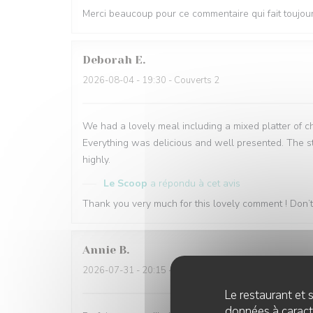
Merci beaucoup pour ce commentaire qui fait toujours 
Deborah
E
2026-08-04
- 19:30 - Couverts 2
We had a lovely meal including a mixed platter of c
Everything was delicious and well presented. The st
highly.
Le Scoop
a répondu à cet avis
Thank you very much for this lovely comment ! Don’t h
Annie
B
2026-07-31
- 20:15 - Couverts 2
Le restaurant et s
données à caractè