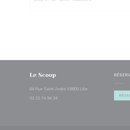
Le Scoop
RÉSER
((ouvre une nouvelle fe
64 Rue Saint-André 59800 Lille
RÉSE
03 20 74 94 34