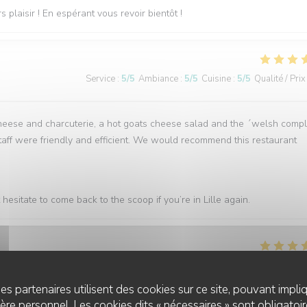
plaisir ! En espérant vous revoir bientôt !
Service
:
5
/5
Ambiance
:
5
/5
Cuisine
:
5
/5
Qualité / Prix
heese and charcuterie, a hot goats cheese salad and the ´welsh comple
aff were friendly and efficient. We would recommend this restaurant
esitate to come back to the scoop if you’re in Lille again.
Service
:
5
/5
Ambiance
:
5
/5
Cuisine
:
5
/5
Qualité / Prix
es partenaires utilisent des cookies sur ce site, pouvant impli
re personnel. Les cookies dits « nécessaires » sont obligatoire