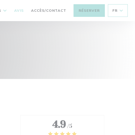
S
AVIS
ACCÈS/CONTACT
RÉSERVER
FR
4.9
/5