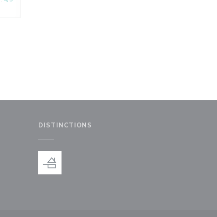
DISTINCTIONS
le fenêtre))
nouvelle fenêtre))