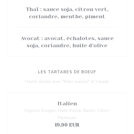
Thaï : sauce soja, citron vert,
coriandre, menthe, piment
Avocat : avocat, échalotes, sauce
soja, coriandre, huile d'olive
LES TARTARES DE BOEUF
Haché minute avec "frites maison" et Salade
Italien
Oignons Rouges, Huile d'olive, Basilic, Citron,
Parmesan
19,90 EUR