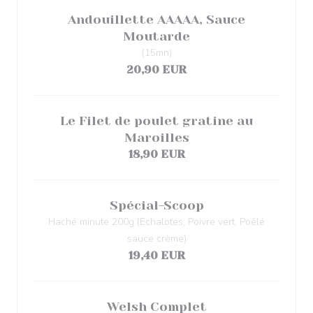
Andouillette AAAAA, Sauce
Moutarde
(15mn)
20,90 EUR
Le Filet de poulet gratine au
Maroilles
18,90 EUR
Spécial-Scoop
Haché minute 200g (Echalotes, Poivre vert, Poêlé
sauce crème)
19,40 EUR
Welsh Complet