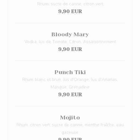
Rhum, sucre de canne, citron vert
9,90 EUR
Bloody Mary
Vodka, Jus de Tomate, Citron, Assaisonnement
9,90 EUR
Punch Tiki
Rhum blanc et brun, Jus d'Orange, Jus d'Ananas,
Mangue, Grenadine
9,90 EUR
Mojito
Rhum, citron vert, sucre de canne, menthe fraîche, eau
gazeuse
9,90 EUR