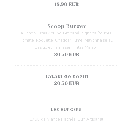
18,90 EUR
Scoop Burger
au choix : steak ou poulet pané, oignons Rouges,
Tomate, Roquette, Cheddar Fumé, Mayonnaise au
Basilic et Parmesan. Frites Maison
20,50 EUR
Tataki de boeuf
20,50 EUR
LES BURGERS
170G de Viande Hachée, Bun Artisanal