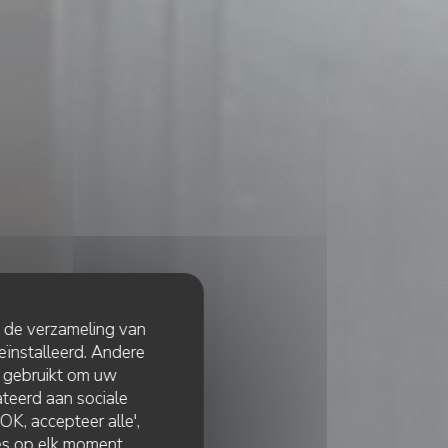
t de verzameling van
eïnstalleerd. Andere
 gebruikt om uw
lateerd aan sociale
K, accepteer alle',
zes op elk moment