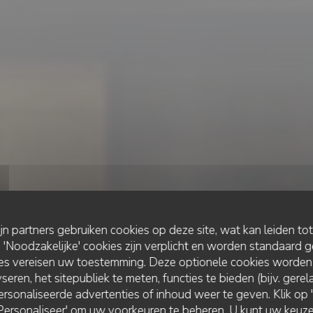
ijn partners gebruiken cookies op deze site, wat kan leiden to
Noodzakelijke' cookies zijn verplicht en worden standaard g
ies vereisen uw toestemming. Deze optionele cookies worden
seren, het sitepubliek te meten, functies te bieden (bijv. gere
rsonaliseerde advertenties of inhoud weer te geven. Klik op 'O
MODERN ETEN EN AUTHENTIEKE BISTRO
•
LILLE
 'Personaliseer' om uw voorkeuren te beheren. U kunt uw keu
LE SCOOP