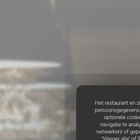
Het restaurant en z
persoonsgegevens. '
optionele cook
navigatie te analy
netwerken) of gepe
'Weiger alle' of