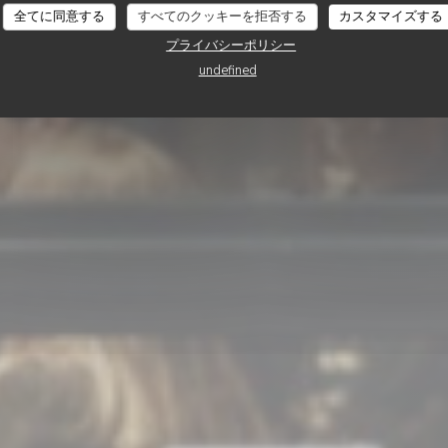
Le Scoop
全てに同意する
すべてのクッキーを拒否する
カスタマイズする
プライバシーポリシー
undefined
予約