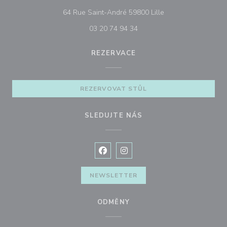
((otevře se v novém
64 Rue Saint-André 59800 Lille
03 20 74 94 34
REZERVACE
REZERVOVAT STŮL
SLEDUJTE NÁS
Facebook ((otevře se v novém okně
Instagram ((otevře se v nové
NEWSLETTER
ODMĚNY